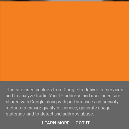
This site uses cookies from Google to deliver its services
and to analyze traffic. Your IP address and user-agent are
shared with Google along with performance and security
Powered by Blogger
metrics to ensure quality of service, generate usage
statistics, and to detect and address abuse.
Gli spunti del venerdì
LEARN MORE
GOT IT