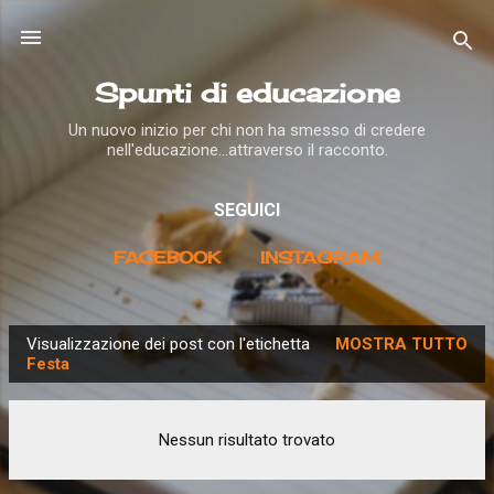
Passa ai contenuti principali
Spunti di educazione
Un nuovo inizio per chi non ha smesso di credere
nell'educazione...attraverso il racconto.
SEGUICI
FACEBOOK
INSTAGRAM
Visualizzazione dei post con l'etichetta
MOSTRA TUTTO
P
Festa
o
s
Nessun risultato trovato
t