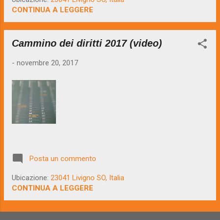
mondo la “Giornata Internazionale dei diritti
CONTINUA A LEGGERE
dell’infanzia e dell’adolescenza”. La data
ricorda il giorno in cui l’Assemblea Generale
Cammino dei diritti 2017 (video)
delle Nazioni Unite approvò, nel 1989 la
convenzione ONU sui diritti dei bambini e non
-
novembre 20, 2017
solo. Fa “strano” dover riconoscere che da
quell’anno, per la prima volta in modo
ufficiale e chiaro, i bambini non vengono visti
solamente come membri passivi di una
società da assistere e crescere, ma che
possono e hanno il diritto, nelle condizioni
della loro età, di partecipare in modo attivo
alle decisioni da prendere. Con questa
Posta un commento
importantissima Convenzione vengono s...
Ubicazione:
23041 Livigno SO, Italia
CONTINUA A LEGGERE
ALTRI POST