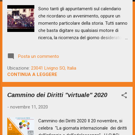
Sono tanti gli appuntamenti sul calendario
che ricordano un avvenimento, oppure un
momento particolare della storia. Tutti sanno
che basta digitare su qualsiasi motore di
ricerca, la ricorrenza del giorno desiderato e
si scopre che il quella precisa data sono
infinite le memorie o le ricorrenze in
Posta un commento
calendario. Oggi 20 novembre, si celebra "La
giornata Internazionale dei diritti dell'infanzia
Ubicazione:
23041 Livigno SO, Italia
e dell'adolescenza". Giornata davvero
CONTINUA A LEGGERE
importate, anche se ai più potrebbe
sembrare “banale” o addirittura inutile.
Cammino dei Diritti "virtuale" 2020
Eppure, se ci pensiamo attentamente, è un
cammino lunghissimo culminato, e ancora in
-
novembre 11, 2020
atto, con la convenzione ONU nel 1989 .
Esso ha portato la comunità internazionale a
Cammino dei Diritti 2020 Il 20 novembre, si
riconoscere che anche i bambini e gli
celebra "La giornata internazionale dei diritti
adolescenti hanno dei diritti, e naturalmente