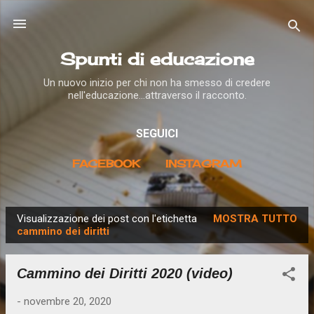
Passa ai contenuti principali
Spunti di educazione
Un nuovo inizio per chi non ha smesso di credere
nell'educazione...attraverso il racconto.
SEGUICI
FACEBOOK
INSTAGRAM
Visualizzazione dei post con l'etichetta
MOSTRA TUTTO
P
cammino dei diritti
o
s
Cammino dei Diritti 2020 (video)
t
-
novembre 20, 2020