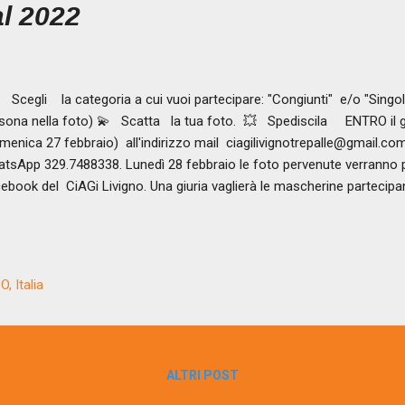
al 2022
Scegli la categoria a cui vuoi partecipare: "Congiunti" e/o "Singo
sona nella foto) 💫 Scatta la tua foto. 💥 Spediscila ENTRO il g
menica 27 febbraio) all'indirizzo mail ciagilivignotrepalle@gmail.c
tsApp 329.7488338. Lunedì 28 febbraio le foto pervenute verranno p
ebook del CiAGi Livigno. Una giuria vaglierà le mascherine partecipan
clamata la mascherina vincitrice nelle due categorie! L'impegno che v
ere q uesto momento di allegria nella vostra famiglia, magari costrue
tume, dando spazio alla fantasia coinvolgendo genitori e bambini! Pe
rnal2022 #ciaginonmolla #MascheraColSorriso
, Italia
ALTRI POST