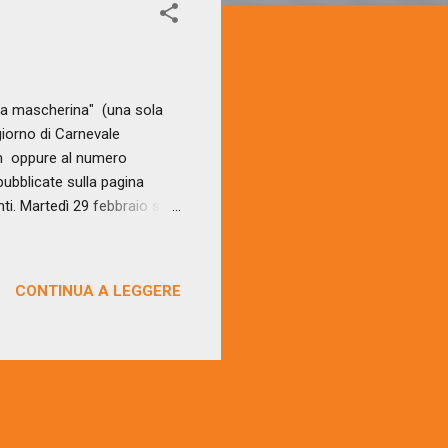
la mascherina" (una sola
iorno di Carnevale
om oppure al numero
ubblicate sulla pagina
ti. Martedì 29 febbraio sarà
i chiediamo è quello di
ndo da 0 il vostro
rciò pronti via!
CONTINUA A LEGGERE