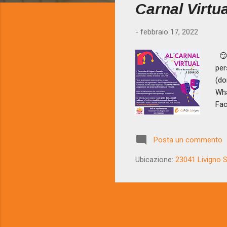
Carnal Virtu
t
-
febbraio 17, 2022
😏 
per
(do
Wha
Fac
pro
viv
Posta un commento
cos
#Ca
Ubicazione:
23041 Livigno SO