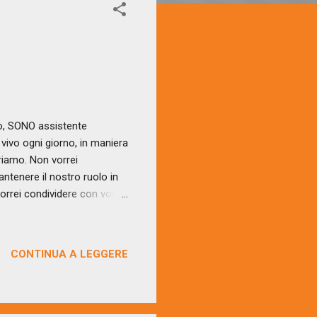
co, SONO assistente
vivo ogni giorno, in maniera
oriamo. Non vorrei
antenere il nostro ruolo in
 Vorrei condividere con voi un
o e accolgo ciò che si sente
ssicurarla dicendole che è
o, seduta nel cerchio. Le
CONTINUA A LEGGERE
ce deciso le dice: «Smettila
bbiosa, chiudo per pochi