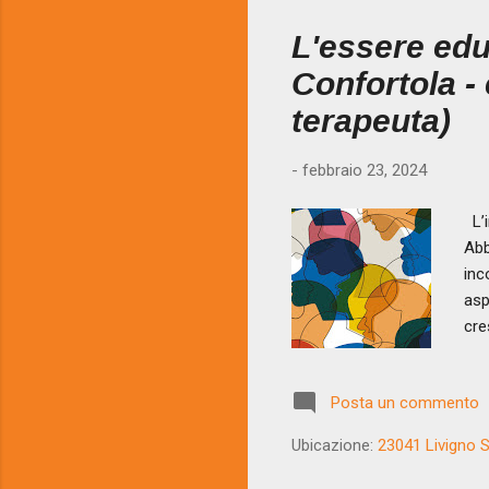
L'essere edu
Confortola -
terapeuta)
-
febbraio 23, 2024
L’i
Abb
inc
asp
cre
con
ric
Posta un commento
med
com
Ubicazione:
23041 Livigno SO
acc