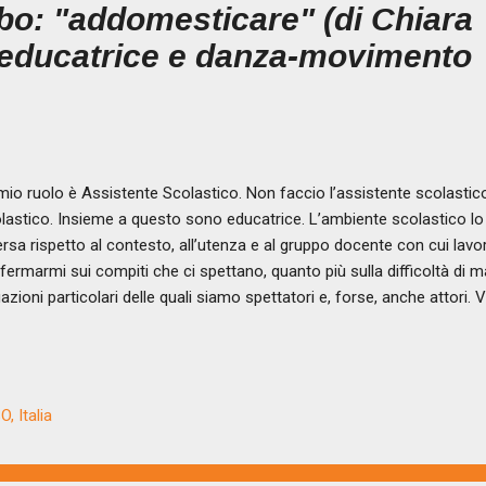
bo: "addomesticare" (di Chiara
 educatrice e danza-movimento
mio ruolo è Assistente Scolastico. Non faccio l’assistente scolasti
lastico. Insieme a questo sono educatrice. L’ambiente scolastico lo 
ersa rispetto al contesto, all’utenza e al gruppo docente con cui lav
fermarmi sui compiti che ci spettano, quanto più sulla difficoltà di m
uazioni particolari delle quali siamo spettatori e, forse, anche attori.
enimento. Sono in classe e noto una bambina in difficoltà, la ascolt
raccontarmi. Inizia a piangere e percepisco che è agitata. Cerco di ra
lo esprimere questo sentire. Viene richiamata per tornare al suo post
rime scivolano sul suo viso. L’insegnante lo nota e con un tono di vo
, Italia
piangere, non serve a nulla, non ce n’è proprio bisogno!». Io sono du
ond...