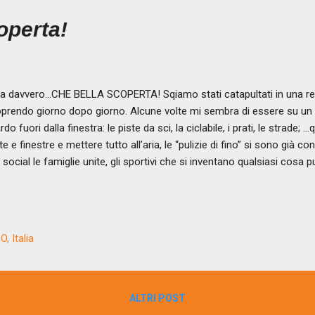
operta!
a davvero…CHE BELLA SCOPERTA! Sqiamo stati catapultati in una rea
prendo giorno dopo giorno. Alcune volte mi sembra di essere su un 
rdo fuori dalla finestra: le piste da sci, la ciclabile, i prati, le strade
te e finestre e mettere tutto all’aria, le “pulizie di fino” si sono già
i social le famiglie unite, gli sportivi che si inventano qualsiasi cosa p
e e ricette culinarie; …quando le attività online diventano tantissime e
 accentuata; …quando i bambini e i ragazzi si mettono davanti al PC a
 loro insegnanti e fanno i compiti accanto ai loro genitori; …quando l
po per partecipare alle catene social cercando foto di ricordi di tant
, Italia
de e mettendosi in gioco. Ecco ciò che vedo in ques...
ALTRI POST