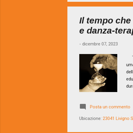
Il tempo che
e danza-tera
-
dicembre 07, 2023
Tem
uma
del
edu
dur
con
app
Posta un commento
che
«te
Ubicazione:
23041 Livigno SO