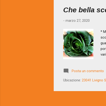
Che bella sc
-
marzo 27, 2020
* M
sco
gua
por
var
ide
più
Posta un commento
dei
tem
Ubicazione:
23041 Livigno SO
sfi