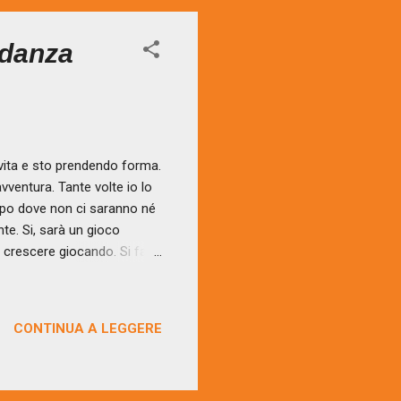
 danza
ita e sto prendendo forma.
entura. Tante volte io lo
mpo dove non ci saranno né
nte. Si, sarà un gioco
i crescere giocando. Si farà
po ma … sai che spasso
rterà buon frutto, ne siamo
tti di sguardi, di respiri, di
CONTINUA A LEGGERE