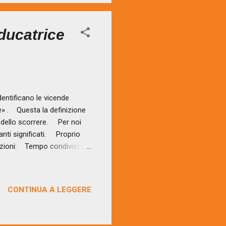
educatrice
entificano le vicende
e» . Questa la definizione
e, dello scorrere. Per noi
nti significati. Proprio
inazioni: Tempo condiviso:
ltro. Questi concetti
i ad un sistema più grande
ni associa al concetto di
CONTINUA A LEGGERE
tempo come «...