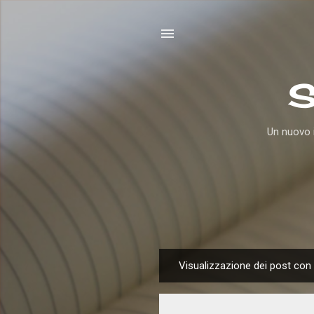
S
Un nuovo i
Visualizzazione dei post con 
P
o
s