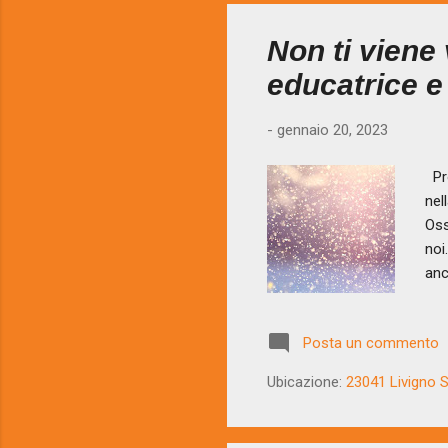
Non ti viene
educatrice e
-
gennaio 20, 2023
Pro
nel
Oss
noi
anc
tal
cas
Posta un commento
Inc
acc
Ubicazione:
23041 Livigno SO
fio