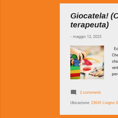
Giocatela! (
terapeuta)
-
maggio 12, 2023
Ecc
Che
chi
vin
per
fat
sap
2 commenti
cer
pae
Ubicazione:
23041 Livigno SO