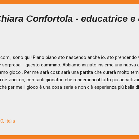
Chiara Confortola - educatrice e
omi, sono qui! Piano piano sto nascendo anche io, sto prendendo v
 sorpresa questo cammino. Abbiamo iniziato insieme una nuova avv
amo gioco . Per me sarà così: sarà una partita che durerà molto te
ti né vincitori, con tanti giocatori che renderanno il tutto più accattiva
ché per me il gioco è una cosa seria e non c’è esperienza più bella d
ica, lo sappiamo, avremo il fiato corto per la maggior parte del tem
erti in campo con noi? E poi sarà un allenamento costante e che po
ti. Non ci sarà solamente un passo veloce, dai, ci saranno attimi lenti fa
saggi, di albe e tramonti. Sarà sicuramente un alternarsi...
, Italia