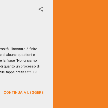
a
ssità…l’incontro è finito.
e di alcune questioni e
e la frase “Noi ci siamo.
i di quanto un processo di
lle tappe prefissate. La
a ci espone ad una continua
omplesso. L’essere
 nostro lavoro è un
CONTINUA A LEGGERE
n le persone che
ostro compito far sì ...