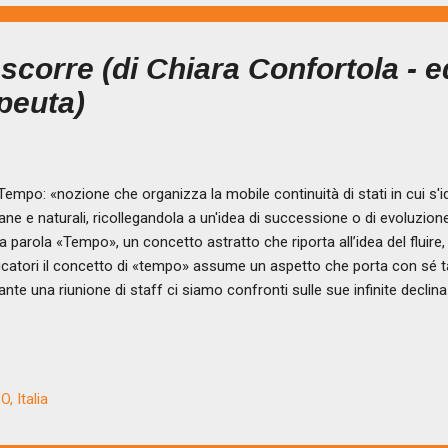
 scorre (di Chiara Confortola - 
peuta)
po: «nozione che organizza la mobile continuità di stati in cui s'id
ne e naturali, ricollegandola a un'idea di successione o di evoluzion
la parola «Tempo», un concetto astratto che riporta all’idea del fluir
catori il concetto di «tempo» assume un aspetto che porta con sé ta
ante una riunione di staff ci siamo confronti sulle sue infinite decl
oscersi e conoscere. Tempo per l’attesa. Tempo per me e per l’a
artengono ad ognuno di noi, nel nostro essere individui appartenent
 è la comunità, la nostra società. In una società che negli ultimi an
mpo» la parola velocità, la percezione della sua stessa scarsità, al 
, Italia