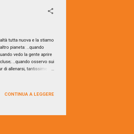
ltà tutta nuova e la stiamo
altro pianeta: …quando
; …quando vedo la gente aprire
 concluse; …quando osservo sui
ur di allenarsi, tantissime
 la curiosità si fa sempre
d ascoltare le video lezioni
e persone si prendono il
CONTINUA A LEGGERE
i anni fa, cimentandosi in