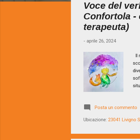
Voce del ver
t
Confortola -
terapeuta)
-
aprile 26, 2024
Il 
sco
div
sof
sit
avv
di 
Posta un commento
bel
lac
Ubicazione:
23041 Livigno SO
di 
sec