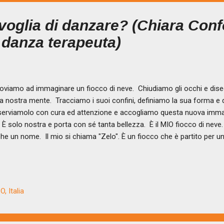
 voglia di danzare? (Chiara Confo
 danza terapeuta)
viamo ad immaginare un fiocco di neve. Chiudiamo gli occhi e dise
la nostra mente. Tracciamo i suoi confini, definiamo la sua forma e 
erviamolo con cura ed attenzione e accogliamo questa nuova immag
. È solo nostra e porta con sé tanta bellezza. È il MIO fiocco di neve.
he un nome. Il mio si chiama "Zelo". È un fiocco che è partito per un
volta in modo lento e talvolta più veloce. Incontra tante anime, tanti cor
ualmente o alcune volte intenzionalmente. Sfiora corpi che lo accolgo
ontra sorrisi, lacrime, bronci, voci alte, urla gioiose, abbracci che str
olgono. Quante sorprese vive questo fiocco di neve! E io...me lo i
, Italia
cco di neve che scende e danza con tutti gli altri fiocchi di neve, tra un