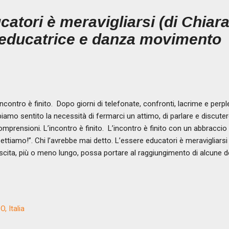
catori è meravigliarsi (di Chiar
 educatrice e danza movimento
ncontro è finito. Dopo giorni di telefonate, confronti, lacrime e perple
iamo sentito la necessità di fermarci un attimo, di parlare e discuter
omprensioni. L’incontro è finito. L’incontro è finito con un abbraccio 
ettiamo!”. Chi l’avrebbe mai detto. L’essere educatori è meravigliars
scita, più o meno lungo, possa portare al raggiungimento di alcune de
tinua mediazione tra individui, enti, persone di cui ci prendiamo cur
erca di noi e del ruolo che abbiamo in un contesto che è ampio e c
iatori può voler dire negoziare e avere a che fare con il conflitto. Il
plesso intreccio di fili che si incontrano, a partire dalle relazioni co
, Italia
ompagniamo e ancora di più con le famiglie, i servizi, la scuola ed è n