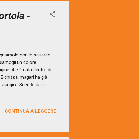
rtola -
gniamolo con lo sguardo,
diamogli un colore.
ine che è nata dentro di
 E chissà, magari ha già
 viaggio. Scende dal cielo
pi e tanti cuori: li incontra
no e altri che lo evitano.
ingono forte, spalle che
CONTINUA A LEGGERE
mmagino veramente il mio
 abbra...