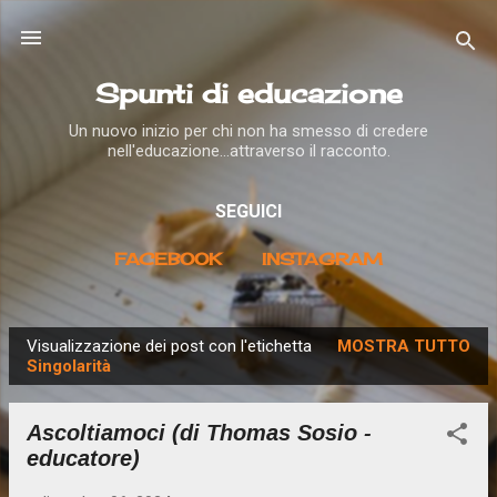
Passa ai contenuti principali
Spunti di educazione
Un nuovo inizio per chi non ha smesso di credere
nell'educazione...attraverso il racconto.
SEGUICI
FACEBOOK
INSTAGRAM
Visualizzazione dei post con l'etichetta
MOSTRA TUTTO
P
Singolarità
o
s
Ascoltiamoci (di Thomas Sosio -
t
educatore)