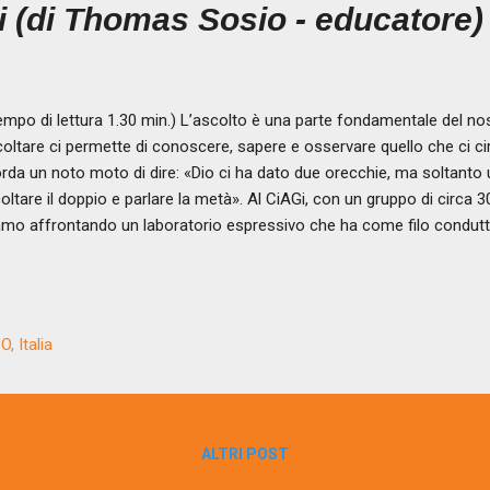
 (di Thomas Sosio - educatore)
mpo di lettura 1.30 min.) L’ascolto è una parte fondamentale del n
oltare ci permette di conoscere, sapere e osservare quello che ci ci
orda un noto moto di dire: «Dio ci ha dato due orecchie, ma soltanto
oltare il doppio e parlare la metà». Al CiAGi, con un gruppo di circa 
amo affrontando un laboratorio espressivo che ha come filo condutto
zioni vissute, da condividere, da riconoscere, emozioni vere e p
 fase così delicata della vita, quella della crescita. Siamo partiti dal
golarità e unicità, per arrivare a ciò che vedono gli altri di me, cosa
crivono. Abbiamo proseguito poi con il riconoscere le emozioni, grazi
, Italia
gesti, al non verbale, che molte volte non sempre sono riconoscibili 
erpretazione. ...
ALTRI POST