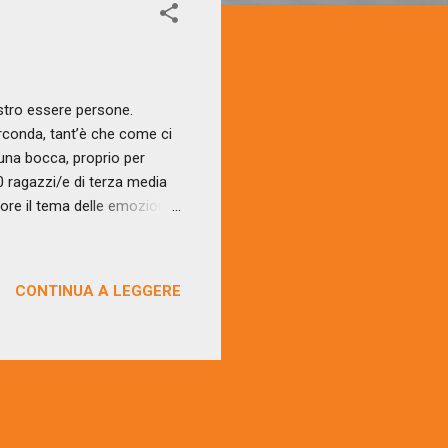
ostro essere persone.
rconda, tant’è che come ci
 una bocca, proprio per
30 ragazzi/e di terza media
re il tema delle emozioni.
rofonde che accompagnano
l’io, come persona, come
 pensano e come ci
CONTINUA A LEGGERE
e alle espressioni facciali,
o richiedono una diversa