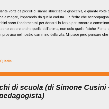
nte volte da piccoli ci siamo sbucciati le ginocchia, e quante volte ci
ma e magari, imparando da quella caduta. Le ferite che accompagnano
bini sono fondamentali per donarci la forza per tornare a camminare
sono essere anche quelle dell’anima, non solo quelle fisiche. Ferite
’improvviso nel nostro cammino della vita. Mi piace però pensare che
le ferite, ci sia sempre la componente della relazione e della cura, q
, che ci metta un cerotto. L’importanza delle relazioni, della nostra fam
sone vere che ci donano la loro attenzione con il loro esserci. Le fe
po per rimarginarsi, hanno bisogno di attenzione e costante cura. O
, Italia
ite, a volte senza che noi ne abbiamo colpa, avvengono, ci colpiscon
..
nchi di scuola (di Simone Cusini 
 pedagogista)