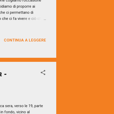
ione cogliamo l’occasione
cidiamo di proporre ai
che ci permettano di
ò che ci fa vivere e ciò che
i sintonizzarci con la
 LIBERTÀ che ci permette di
ure delle nostre emozioni. Il
CONTINUA A LEGGERE
onoscere, di cercare e
orza che non sapevamo
 -
a sera, verso le 19, parte
in fondo, vicino al