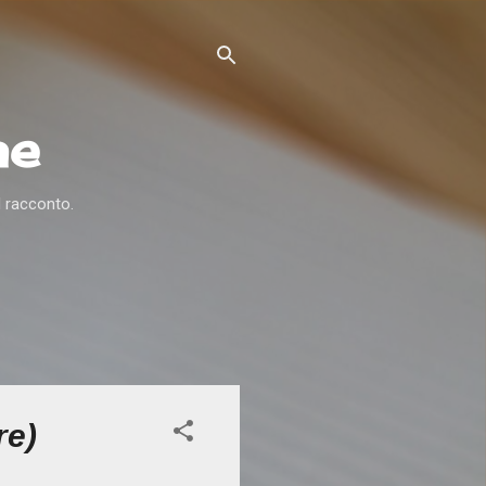
ne
l racconto.
re)