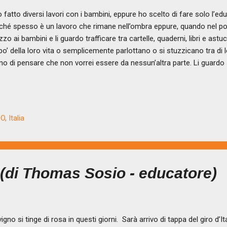
fatto diversi lavori con i bambini, eppure ho scelto di fare solo l’edu
ché spesso è un lavoro che rimane nell’ombra eppure, quando nel po
zo ai bambini e li guardo trafficare tra cartelle, quaderni, libri e as
po’ della loro vita o semplicemente parlottano o si stuzzicano tra di
o di pensare che non vorrei essere da nessun’altra parte. Li guardo s
anda che mi passa continuamente per la testa mentre li osservo è:
rdo provarci e riprovarci, darsi una mano tra loro, ogni tanto anche 
enda. Li vedo sconfitti quando le cose proprio non riescono ad entrar
uminarsi per quei piccoli traguardi che riescono a raggiungere, e non
, Italia
piacermi o gioire con loro. Ogni bambino ha una particolarità, delle p
o, di...
a (di Thomas Sosio - educatore)
igno si tinge di rosa in questi giorni. Sarà arrivo di tappa del giro d’I