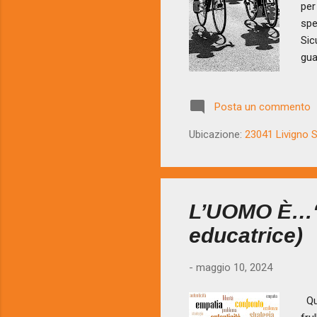
per
spe
Sic
gua
sol
pla
Posta un commento
avv
la 
Ubicazione:
23041 Livigno SO
cam
L’UOMO È…“U
educatrice)
-
maggio 10, 2024
Qua