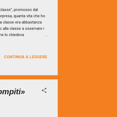
 classe”, promosso dal
orpresa, quanta vita che ho
ella classe era abbastanza
o alla classe a osservare i
 me lo chiedeva
ano abbandonato già da un
to. Detto così può risultate
ebbe fare un educatore a
CONTINUA A LEGGERE
 in una classe di venti
abile. Questa figura
ompiti»