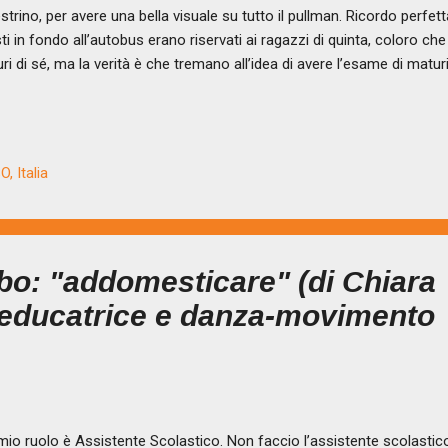
estrino, per avere una bella visuale su tutto il pullman. Ricordo perfet
ti in fondo all’autobus erano riservati ai ragazzi di quinta, coloro c
uri di sé, ma la verità è che tremano all’idea di avere l’esame di matur
compiere da lì a poco. Mi sono fermata ad osservare l’entrata del p
ivano sempre più ragazzi, chi con il cappuccio in testa come per nas
ticolarmente evidente, chi con un'espressione imbronciata. Si salutava
temavano con cura ognuno al proprio posto (a volte si è abitudinari an
, Italia
po di scambiarsi due parole con i propri vicini su come fosse andato 
ce oppure...
bo: "addomesticare" (di Chiara
 educatrice e danza-movimento
mio ruolo è Assistente Scolastico. Non faccio l’assistente scolasti