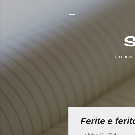
S
Un nuovo i
P
Ferite e feri
o
s
-
ottobre 11, 2024