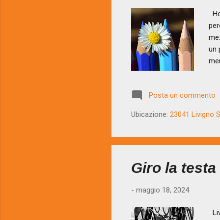
Ho 
per
mez
un 
men
dom
gua
Posta un commento
vic
ill
Ubicazione:
23041 Livigno SO
dis
unic
Giro la test
-
maggio 18, 2024
Liv