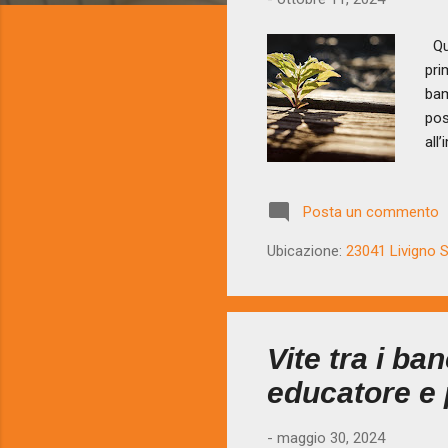
t
Qua
pri
bam
pos
all
del
noi
Posta un commento
per
tem
Ubicazione:
23041 Livigno SO
fer
noi.
Vite tra i ba
educatore e
-
maggio 30, 2024