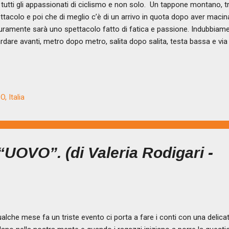
 tutti gli appassionati di ciclismo e non solo. Un tappone montano, tra 
ttacolo e poi che di meglio c’è di un arrivo in quota dopo aver macina
uramente sarà uno spettacolo fatto di fatica e passione. Indubbiamen
rdare avanti, metro dopo metro, salita dopo salita, testa bassa e via 
itari o in sprint. Mi è sempre piaciuta la metafora della squadra, del g
yer, del team che supporta e spinge il capitano per costruirgli la vitt
incente e pieno di spettacolo, fughe, paesaggi e tappe storiche. Tu
grande corsa rosa al viaggio sociale di una comunità, salite discese, ve
, Italia
mino verso il futuro è fatto di tutto ciò, ma è fatto soprattu...
OVO”. (di Valeria Rodigari -
lche mese fa un triste evento ci porta a fare i conti con una delica