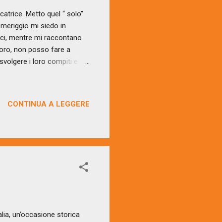
catrice. Metto quel “ solo”
meriggio mi siedo in
tucci, mentre mi raccontano
 loro, non posso fare a
volgere i loro compiti e la
 «Come posso aiutarli?» Li
rimproverarsi o sostenersi a
e in testa e li vedo
CONTINUA A LEGGERE
 posso fare a meno di
iccole qualità che lo rendono
talia, un’occasione storica