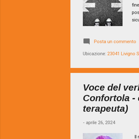
fin
pos
sic
da 
sal
Posta un commento
par
sis
Ubicazione:
23041 Livigno SO
tem
Spa
Voce del ver
Confortola -
terapeuta)
-
aprile 26, 2024
Il 