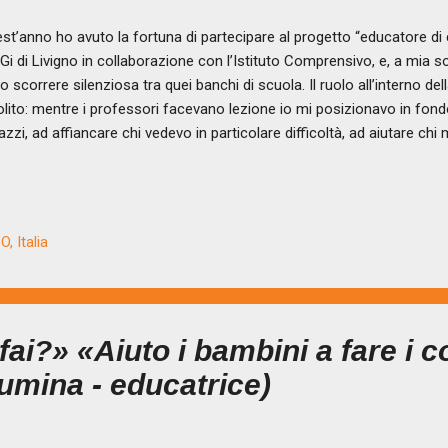
st’anno ho avuto la fortuna di partecipare al progetto “educatore di
Gi di Livigno in collaborazione con l’Istituto Comprensivo, e, a mia s
to scorrere silenziosa tra quei banchi di scuola. Il ruolo all’interno d
olito: mentre i professori facevano lezione io mi posizionavo in fond
azzi, ad affiancare chi vedevo in particolare difficoltà, ad aiutare chi
ressamente e a ricordare ad altri, invece, che il letto ormai lo avev
 e che la lezione era cominciata e, forse, era il caso di stare in ascol
ruolo abbastanza semplice e marginale; anche perché cos’altro potr
ola mentre l’insegnate spiega? In realtà, però, il ruolo di un educatore
, Italia
azzi tredicenni può risultare fondamentale e a tratti, forse, indispens
fessionale si oc...
fai?» «Aiuto i bambini a fare i c
Lumina - educatrice)