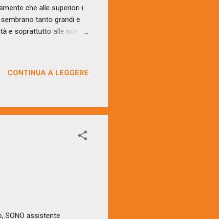
tamente che alle superiori i
he sembrano tanto grandi e
ità e soprattutto alle scelte
ullman, gradualmente
condersi, chi con un sorriso
no tra di loro e si
CONTINUA A LEGGERE
che nei posti a sedere). Il
il fine settimana all’Open
co, SONO assistente