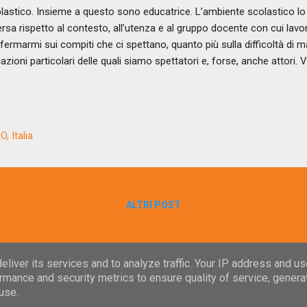
lastico. Insieme a questo sono educatrice. L’ambiente scolastico lo 
ersa rispetto al contesto, all’utenza e al gruppo docente con cui lav
fermarmi sui compiti che ci spettano, quanto più sulla difficoltà di m
uazioni particolari delle quali siamo spettatori e, forse, anche attori.
enimento. Sono in classe e noto una bambina in difficoltà, la ascolt
raccontarmi. Inizia a piangere e percepisco che è agitata. Cerco di ra
lo esprimere questo sentire. Viene richiamata per tornare al suo post
rime scivolano sul suo viso. L’insegnante lo nota e con un tono di vo
, Italia
piangere, non serve a nulla, non ce n’è proprio bisogno!». Io sono du
ond...
ALTRI POST
Powered by Blogger
liver its services and to analyze traffic. Your IP address and u
rmance and security metrics to ensure quality of service, gener
Gli spunti del venerdì
use.