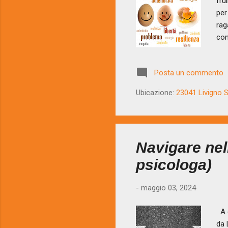
fru
per
rag
con
a v
mel
Posta un commento
dip
CON
Ubicazione:
23041 Livigno SO
tro
nem
Navigare nell
psicologa)
-
maggio 03, 2024
A d
da 