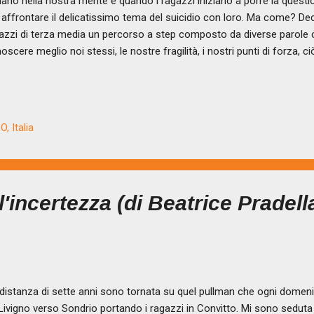
llano nella nostra mente e quando i ragazzi iniziano a porre la quest
 affrontare il delicatissimo tema del suicidio con loro. Ma come? De
azzi di terza media un percorso a step composto da diverse parole 
oscere meglio noi stessi, le nostre fragilità, i nostri punti di forza, ci
olte ci spegne. L’AUTENTICITÀ che ci permette di essere noi stessi, d
odia della nostra anima, la parte più profonda e autentica di noi. La
ingere la tela della nostra vita, utilizzando i colori e le diverse sfumat
FRONTO che ci permette di esprimerci e di metterci in ascolto, di c
, Italia
vare aiuto nell’altro. La RESILIENZA che ci permette di trovare la f
meno di ave...
'incertezza (di Beatrice Pradella
istanza di sette anni sono tornata su quel pullman che ogni domenic
Livigno verso Sondrio portando i ragazzi in Convitto. Mi sono seduta 