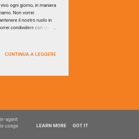
vivo ogni giorno, in maniera
oriamo. Non vorrei
antenere il nostro ruolo in
 Vorrei condividere con voi un
o e accolgo ciò che si sente
ssicurarla dicendole che è
o, seduta nel cerchio. Le
CONTINUA A LEGGERE
ce deciso le dice: «Smettila
bbiosa, chiudo per pochi
ser-agent
ate usage
LEARN MORE
GOT IT