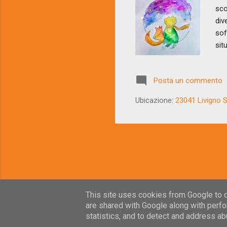
sco
div
sof
sit
avv
di 
Posta un commento
bel
lac
Ubicazione:
23041 Livigno SO
di 
sec
This site uses cookies from Google to de
are shared with Google along with perfo
statistics, and to detect and address ab