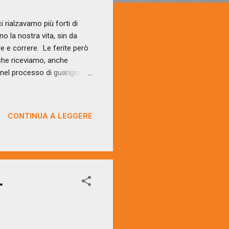
 rialzavamo più forti di
 la nostra vita, sin da
 e correre. Le ferite però
 che riceviamo, anche
 nel processo di guarigione
ualcuno che si prenda cura di
iglia, degli amici, di
rite hanno bisogno di
CONTINUA A LEGGERE
gnuno di noi subisce delle
o e basta. Però dipende da
-