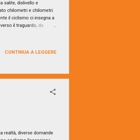
salite, dislivello e
to chilometri e chilometri.
te il ciclismo ci insegna a
verso il traguardo, da
regario che lavora per il top
oria. Sicuramente uno sport
tto questo mi fa paragonare
CONTINUA A LEGGERE
nto, sole, neve, pioggia, il
ta realtà, diverse domande