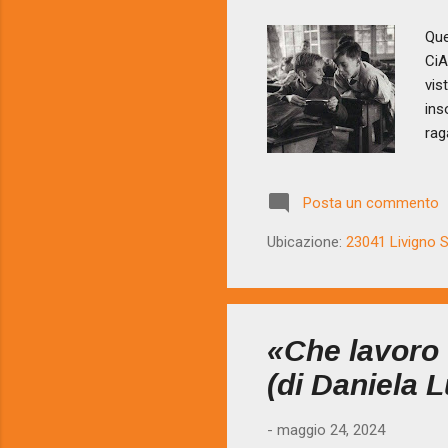
Que
CiA
vis
ins
rag
esp
po’
Posta un commento
un 
scu
Ubicazione:
23041 Livigno SO
rag
pro
«Che lavoro 
(di Daniela 
-
maggio 24, 2024