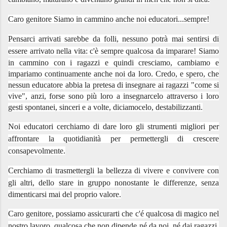
Caro genitore Siamo in cammino anche noi educatori...sempre!
Pensarci arrivati sarebbe da folli, nessuno potrà mai sentirsi di
essere arrivato nella vita: c'è sempre qualcosa da imparare!
Siamo
in cammino con i ragazzi e quindi cresciamo, cambiamo e
impariamo continuamente anche noi da loro.
Credo, e spero, che
nessun educatore abbia la pretesa di insegnare ai ragazzi "come si
vive", anzi, forse sono più loro a insegnarcelo attraverso i loro
gesti spontanei, sinceri e a volte, diciamocelo, destabilizzanti.
Noi educatori cerchiamo di dare loro gli strumenti migliori per
affrontare la quotidianità per permettergli di crescere
consapevolmente.
Cerchiamo di trasmettergli la bellezza di vivere e convivere con
gli altri, dello stare in gruppo
nonostante le differenze, senza
dimenticarsi mai del proprio valore.
Caro genitore, possiamo assicurarti che c'é qualcosa di magico nel
nostro lavoro, qualcosa che non dipende né da noi, né dai ragazzi.