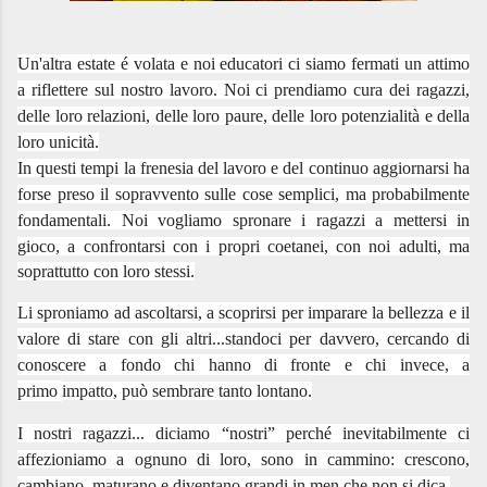
Un'altra estate é volata e noi educatori ci siamo fermati un attimo
a riflettere sul nostro lavoro. Noi ci prendiamo cura dei ragazzi,
delle loro relazioni, delle loro paure, delle loro potenzialità e della
loro unicità.
In questi tempi la frenesia del lavoro e del continuo aggiornarsi ha
forse preso il sopravvento sulle cose semplici, ma probabilmente
fondamentali. Noi vogliamo spronare i ragazzi a mettersi in
gioco,
a confrontarsi con i propri coetanei, con noi adulti, ma
soprattutto con loro stessi.
Li sproniamo ad ascoltarsi, a scoprirsi per imparare la bellezza e il
valore di stare con gli altri...standoci per davvero, cercando di
conoscere a fondo chi hanno di fronte e chi invece, a
primo
impatto, può sembrare tanto lontano.
I nostri ragazzi... diciamo “nostri” perché inevitabilmente ci
affezioniamo a ognuno di loro, sono in cammino: crescono,
cambiano, maturano e diventano grandi in men che non si dica.