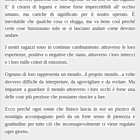
E’ il crearsi di legami e intese forse impercettibili all' occhio
umano,
ma cariche di significato per il nostro operato.
È
inevitabile che qualche cosa ci sfugga, ma va bene così perché
certe cose funzionano solo se
si lasciano andare come devono
andare.
I nostri ragazzi sono in continuo cambiamento: attraverso le loro
esperienze, positive o negative che siano, attraverso i loro intrecci
e i loro mille colori di emozioni.
Ognuno di loro rappresenta un mondo...il proprio mondo...a volte
davvero difficile da interpretare, da sgrovigliare e da svelare. Ma
imparare a guardare il mondo attraverso i loro occhi è forse una
delle cose più preziose che possiamo riuscire a fare.
Ecco perché ogni estate che finisce lascia in noi un pizzico di
nostalgia accompagnato però da un forte senso di pienezza e
gratitudine per tutto ciò che inconsapevolmente ci viene regalato
ogni giorno.