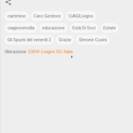
cammino
Caro Genitore
CiAGILivigno
ciaginonmolla
educazione
Està Di Soci
Estate
Gli Spunti del venerdì 2
Grazie
Simone Cusini
Ubicazione:
23041 Livigno SO, Italia
C
o
m
m
e
n
t
i